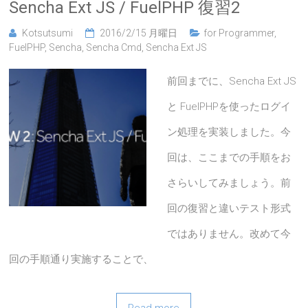
Sencha Ext JS / FuelPHP 復習2
Kotsutsumi
2016/2/15 月曜日
for Programmer
,
FuelPHP
,
Sencha
,
Sencha Cmd
,
Sencha Ext JS
前回までに、Sencha Ext JS
と FuelPHPを使ったログイ
ン処理を実装しました。今
回は、ここまでの手順をお
さらいしてみましょう。前
回の復習と違いテスト形式
ではありません。改めて今
回の手順通り実施することで、