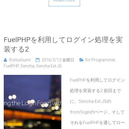
Read more
FuelPHPを利用してログイン処理を実
装する2
Kotsutsumi
2016/2/12 金曜日
for Programmer
,
FuelPHP
,
Sencha
,
Sencha Ext JS
FuelPHPを利用してログイン
処理を実装する2 前回まで
に、Sencha Ext JSの
front/loginのページ、そして
それをFuelPHPを通してロー