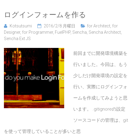
ログインフォームを作る
Kotsutsumi
2016/2/8 月曜日
for Architect
,
for
Designer
,
for Programmer
,
FuelPHP
,
Sencha
,
Sencha Architect
,
Sencha Ext JS
前回までに開発環境構築を
行いました。今回は、もう
少しだけ開発環境の設定を
行い、実際にログインフォ
ームを作成してみようと思
います。 .gitignoreの設定
ソースコードの管理は、git
を使って管理していることが多いと思