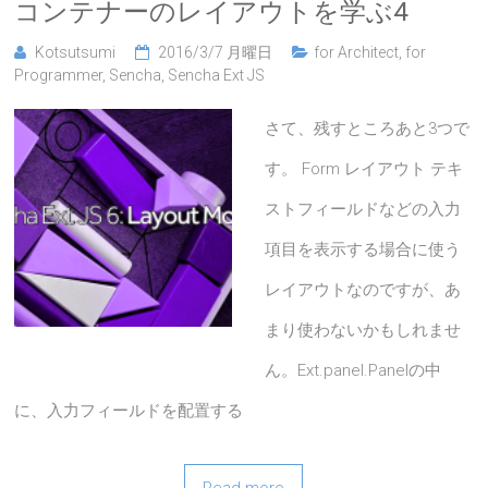
コンテナーのレイアウトを学ぶ4
Kotsutsumi
2016/3/7 月曜日
for Architect
,
for
Programmer
,
Sencha
,
Sencha Ext JS
さて、残すところあと3つで
す。 Form レイアウト テキ
ストフィールドなどの入力
項目を表示する場合に使う
レイアウトなのですが、あ
まり使わないかもしれませ
ん。Ext.panel.Panelの中
に、入力フィールドを配置する