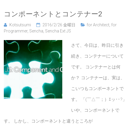
コンポーネントとコンテナー2
Kotsutsumi
2016/2/26 金曜日
for Architect
,
for
Programmer
,
Sencha
,
Sencha Ext JS
さて、今日は、昨日に引き
続き、コンテナーについて
です。 コンテナーとは何
か？ コンテナーは、実は、
こいつもコンポーネントで
す。 「(￣△￣；）ｴッ･･?」
いや、コンポーネントで
す。 しかし、コンポーネントと違うところが