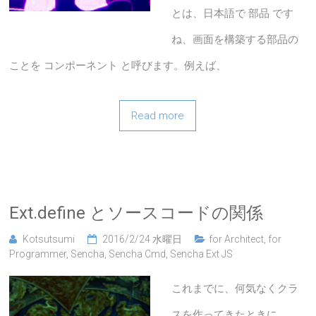
とは、日本語で 部品 です
ね、画面を構築する部品の
ことを コンポーネント と呼びます。例えば、
Read more
Ext.define とソースコードの関係
Kotsutsumi
2016/2/24 水曜日
for Architect
,
for
Programmer
,
Sencha
,
Sencha Cmd
,
Sencha Ext JS
これまでに、何気なくクラ
スを作ってきたときに、