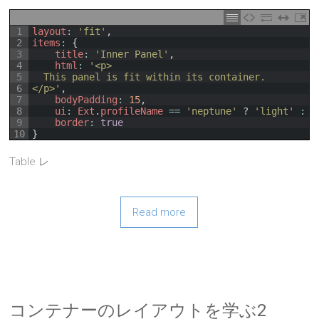
1
layout
:
'fit'
,
2
items
:
{
3
title
:
'Inner Panel'
,
4
html
:
'<p>
5
  This panel is fit within its container.
6
</p>'
,
7
bodyPadding
:
15
,
8
ui
:
Ext
.
profileName
==
'neptune'
?
'light'
:
'
9
border
:
true
10
}
Table レ
Read more
コンテナーのレイアウトを学ぶ2