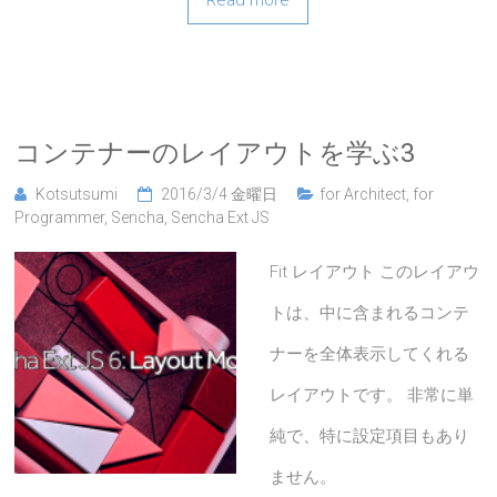
Read more
コンテナーのレイアウトを学ぶ3
Kotsutsumi
2016/3/4 金曜日
for Architect
,
for
Programmer
,
Sencha
,
Sencha Ext JS
Fit レイアウト このレイアウ
トは、中に含まれるコンテ
ナーを全体表示してくれる
レイアウトです。 非常に単
純で、特に設定項目もあり
ません。