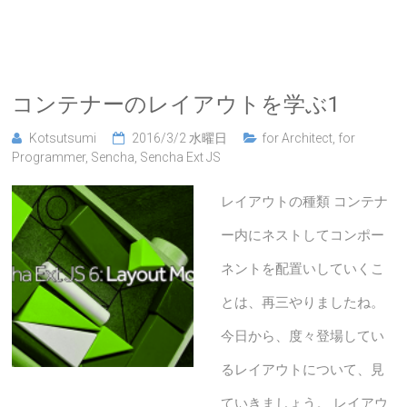
コンテナーのレイアウトを学ぶ1
Kotsutsumi
2016/3/2 水曜日
for Architect
,
for
Programmer
,
Sencha
,
Sencha Ext JS
レイアウトの種類 コンテナ
ー内にネストしてコンポー
ネントを配置いしていくこ
とは、再三やりましたね。
今日から、度々登場してい
るレイアウトについて、見
ていきましょう。 レイアウ