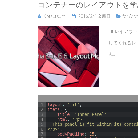
コンテナーのレイアウトを学
Kotsutsumi
2016/3/4 金曜日
for Arch
Fit レイア
してくれるレ
ん。
1
layout
:
'fit'
,
2
items
:
{
3
title
:
'Inner Panel'
,
4
html
:
'<p>
5
  This panel is fit within its conta
6
</p>'
,
7
bodyPadding
:
15
,