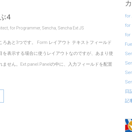
ぶ4
for
for
itect
,
for Programmer
,
Sencha
,
Sencha Ext JS
for
ろあと3つです。 Form レイアウト テキストフィールド
Fue
目を表示する場合に使うレイアウトなのですが、あまり使
Se
Sen
せん。Ext.panel.Panelの中に、入力フィールドを配置
Se
Sen
日
記