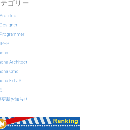
カテゴリー
 Architect
 Designer
 Programmer
lPHP
ncha
cha Architect
ncha Cmd
cha Ext JS
記
事更新お知らせ