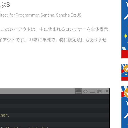
ぶ3
itect
,
for Programmer
,
Sencha
,
Sencha Ext JS
ウト このレイアウトは、中に含まれるコンテナーを全体表示
イアウトです。 非常に単純で、特に設定項目もありませ
iner.