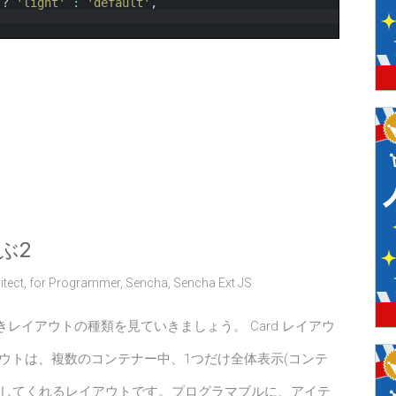
?
'light'
:
'default'
,
ぶ2
itect
,
for Programmer
,
Sencha
,
Sencha Ext JS
レイアウトの種類を見ていきましょう。 Card レイアウ
アウトは、複数のコンテナー中、1つだけ全体表示(コンテ
示してくれるレイアウトです。プログラマブルに、アイテ