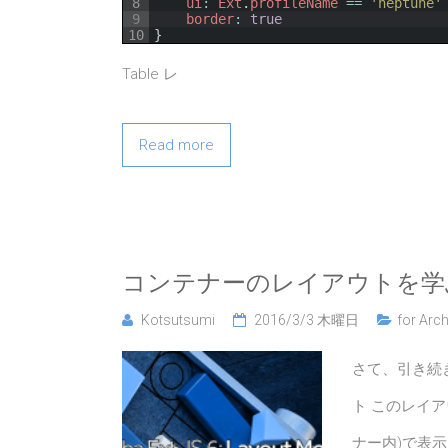
8
ui
:
Ext
.
profileName
==
'neptune'
9
border
:
true
10
}
Table レ
Read more
コンテナーのレイアウトを学
Kotsutsumi
2016/3/3 木曜日
for Arch
さて、引き続き
ト このレイ
ナー内)で表