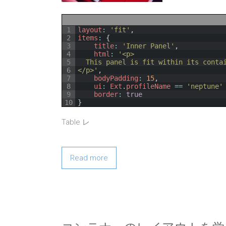
1
layout
:
'fit'
,
2
items
:
{
3
title
:
'Inner Panel'
,
4
html
:
'<p>
5
  This panel is fit within its conta
6
</p>'
,
7
bodyPadding
:
15
,
8
ui
:
Ext
.
profileName
==
'neptune'
9
border
:
true
10
}
Table レ
Read more