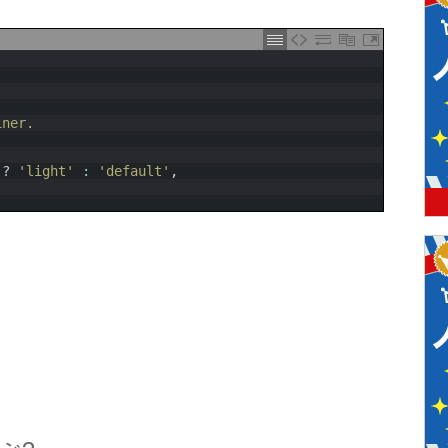
iner.
?
'light'
:
'default'
,