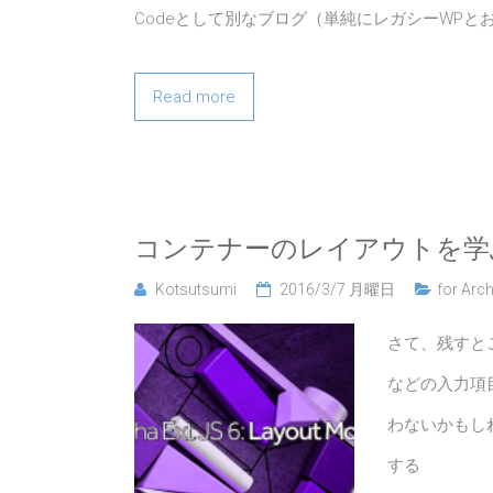
Codeとして別なブログ（単純にレガシーWPと
Read more
コンテナーのレイアウトを学
Kotsutsumi
2016/3/7 月曜日
for Arch
さて、残すとこ
などの入力項
わないかもしれま
する