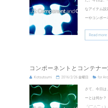
た。今日は、
なアイテム設
ーやコンポー
Read more
コンポーネントとコンテナー
Kotsutsumi
2016/2/26 金曜日
for Arc
さて、今日は
ーとは何か？
「(￣△￣；）