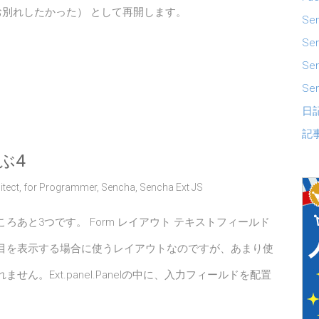
お別れしたかった） として再開します。
Se
Sen
Se
Sen
日
記
ぶ4
itect
,
for Programmer
,
Sencha
,
Sencha Ext JS
ろあと3つです。 Form レイアウト テキストフィールド
目を表示する場合に使うレイアウトなのですが、あまり使
せん。Ext.panel.Panelの中に、入力フィールドを配置