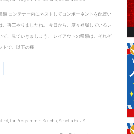
種類 コンテナー内にネストしてコンポーネントを配置い
は、再三やりましたね。 今日から、度々登場しているレ
いて、見ていきましょう。 レイアウトの種類は、それぞ
ットで、以下の種
itect
,
for Programmer
,
Sencha
,
Sencha Ext JS