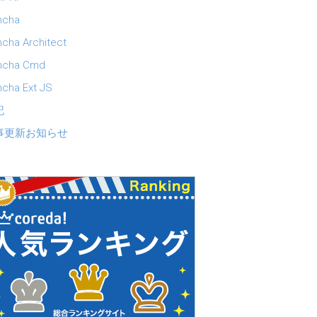
ncha
cha Architect
ncha Cmd
cha Ext JS
記
事更新お知らせ