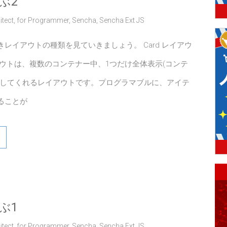
ぶ2
itect
,
for Programmer
,
Sencha
,
Sencha Ext JS
レイアウトの種類を見ていきましょう。 Card レイアウ
アウトは、複数のコンテナー中、1つだけ全体表示(コンテ
示してくれるレイアウトです。プログラマブルに、アイテ
ることが
ぶ1
itect
,
for Programmer
,
Sencha
,
Sencha Ext JS