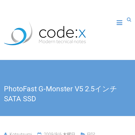
PhotoFast G-Monster V5 2.5インチ
SATA SSD
Kotsutsumi
2009/8/6 木曜日
日記