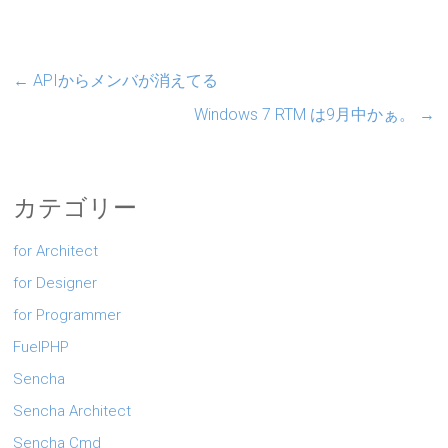
←
APIからメンバが消えてる
Windows 7 RTM は9月中かぁ。
→
カテゴリー
for Architect
for Designer
for Programmer
FuelPHP
Sencha
Sencha Architect
Sencha Cmd