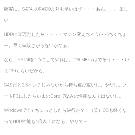
確実に、SATAIIのRAID0よりも早いはず・・・ああ。。。ほし
い。
HDDに20万だしたら・・・・マシン変えちゃう(>_<)ちくちょ
ー。早く値段さがらないかなぁ。
なら、SATAIIを4つにしてやれば、
260MB/s はでそう・・・い
ま130くらいだから。
SASだと2.5インチじゃないから持ち運び重いし。やだし。ノ
ートPCにしたらいまのCore i7なみの性能なんて出ないし。
Windows 7でてちょっとしたら決行か？！（笑）OSも軽くな
ってHDD性能も4倍以上になる。やりてー