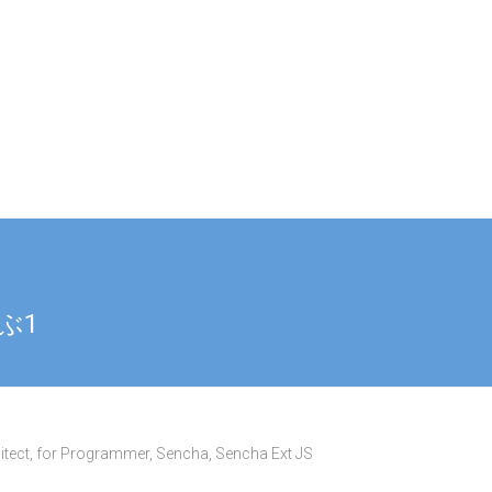
ぶ1
itect
,
for Programmer
,
Sencha
,
Sencha Ext JS