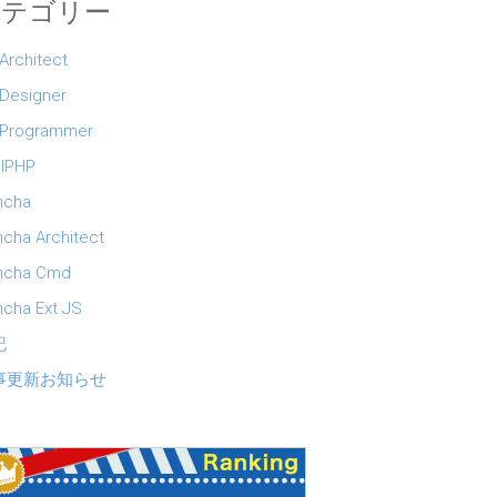
カテゴリー
 Architect
 Designer
 Programmer
lPHP
ncha
cha Architect
ncha Cmd
cha Ext JS
記
事更新お知らせ