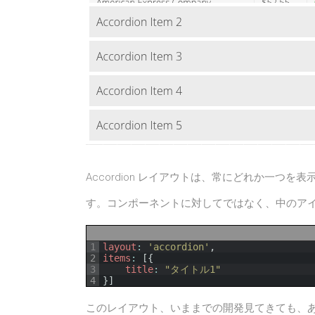
Accordion レイアウトは、常にどれか一つ
す。コンポーネントに対してではなく、中のア
1
layout
:
'accordion'
,
2
items
:
[
{
3
title
:
"タイトル1"
4
}
]
このレイアウト、いままでの開発見てきても、