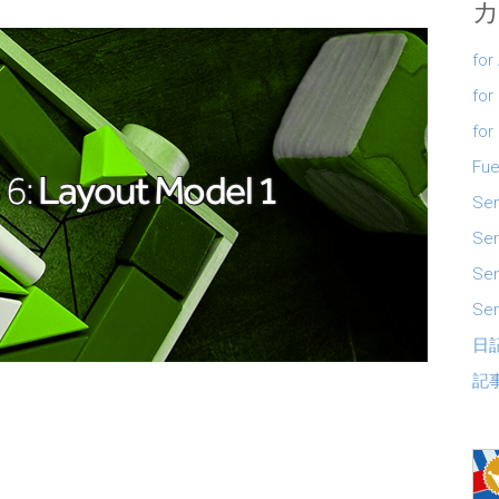
for
for
for
Fue
Se
Sen
Se
Sen
日
記