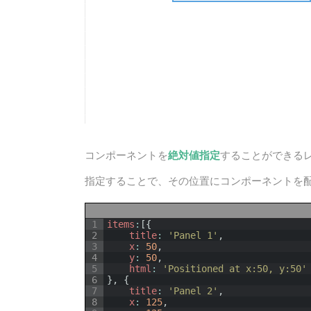
コンポーネントを
絶対値指定
することができる
指定することで、その位置にコンポーネントを
1
items
:
[
{
2
title
:
'Panel 1'
,
3
x
:
50
,
4
y
:
50
,
5
html
:
'Positioned at x:50, y:50'
6
}
,
{
7
title
:
'Panel 2'
,
8
x
:
125
,