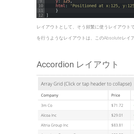
9
y
:
125
,
10
html
:
'Positioned at x:125, y:12
11
}
12
]
レイアウトとして、そう頻繁に使うレイアウト
を行うようなレイアウトは、このAbsoluteレ
Accordion レイアウト