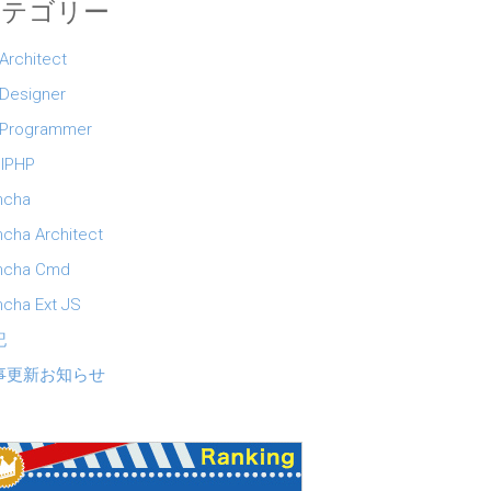
カテゴリー
 Architect
 Designer
 Programmer
lPHP
ncha
cha Architect
ncha Cmd
cha Ext JS
記
事更新お知らせ