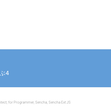
ぶ4
itect
,
for Programmer
,
Sencha
,
Sencha Ext JS