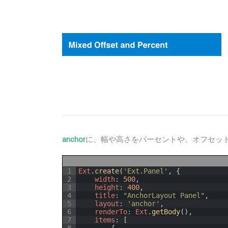
anchor
に、幅や高さをパーセントや、オフセッ
1
Ext
.
create
(
'Ext.Panel'
,
{
2
width
:
500
,
3
height
:
400
,
4
title
:
"AnchorLayout Panel"
,
5
layout
:
'anchor'
,
6
renderTo
:
Ext
.
getBody
(
)
,
7
items
:
[