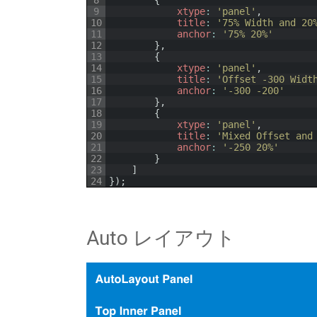
8
{
9
xtype
:
'panel'
,
10
title
:
'75% Width and 20
11
anchor
:
'75% 20%'
12
}
,
13
{
14
xtype
:
'panel'
,
15
title
:
'Offset -300 Widt
16
anchor
:
'-300 -200'
17
}
,
18
{
19
xtype
:
'panel'
,
20
title
:
'Mixed Offset and
21
anchor
:
'-250 20%'
22
}
23
]
24
}
)
;
Auto レイアウト