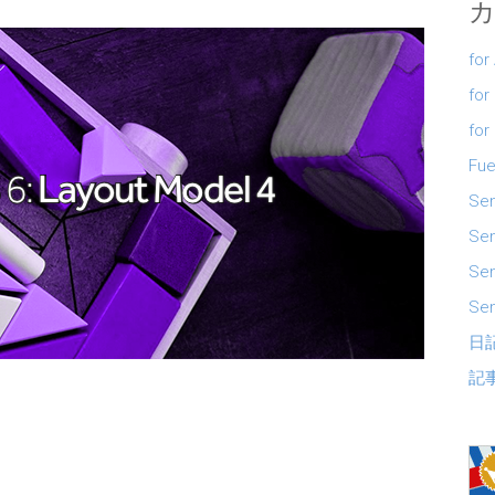
for
for
for
Fue
Se
Sen
Se
Sen
日
記