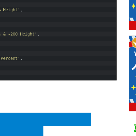
% Height'
,
h & -200 Height'
,
 Percent'
,